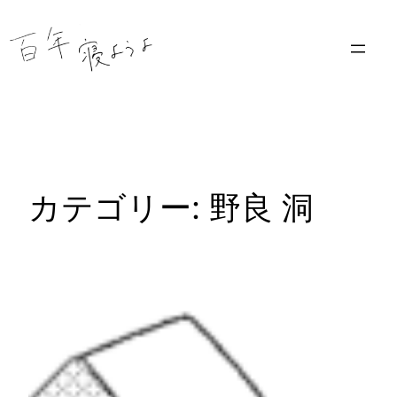
内
容
を
ス
キ
ッ
プ
カテゴリー:
野良 洞