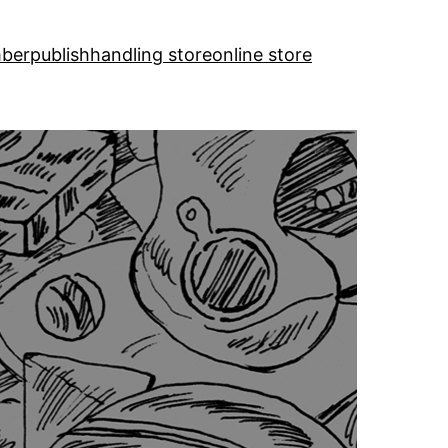
ber
publish
handling store
online store