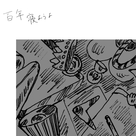
内
容
を
ス
キ
ッ
プ