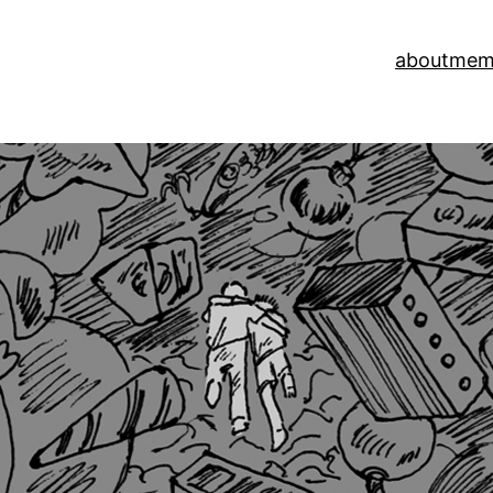
about
mem