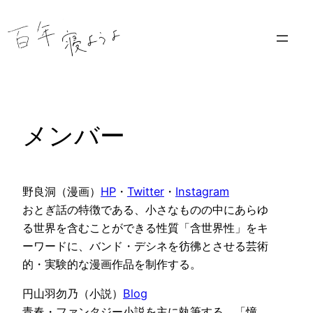
内
容
を
ス
キ
ッ
プ
メンバー
野良洞（漫画）
HP
・
Twitter
・
Instagram
おとぎ話の特徴である、小さなものの中にあらゆ
る世界を含むことができる性質「含世界性」をキ
ーワードに、バンド・デシネを彷彿とさせる芸術
的・実験的な漫画作品を制作する。
円山羽勿乃（小説）
Blog
青春・ファンタジー小説を主に執筆する。「憧