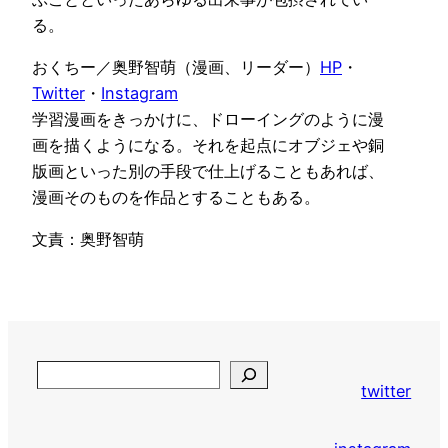
る。
おくちー／奥野智萌（漫画、リーダー）
HP
・
Twitter
・
Instagram
学習漫画をきっかけに、ドローイングのように漫
画を描くようになる。それを起点にオブジェや銅
版画といった別の手段で仕上げることもあれば、
漫画そのものを作品とすることもある。
文責：奥野智萌
S
twitter
e
a