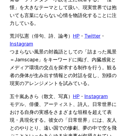
憬」を大きなテーマとして扱い、現実世界では抱
いても言葉にならない心情を物語化することに注
力している。
荒川弘憲（俳句、詩、論考）
HP
・
Twitter
・
Instagram
つまらない風景の対義語としての「詰まった風景
＝Jamscape」をキーワードに掲げ、内臓感覚と
メディア環境の交点を探求する制作を行う。観る
者の身体が生み出す情報との対話を促し、別様の
現実のアレンジメントを試みている。
五十嵐あきら（散文、写真）
HP
・
Instagram
モデル、俳優、アーティスト、詩人。日常世界に
おける自身の実感をさまざまな垣根を超えて表
現・具現化する。彼女の「日常世界」には、友人
とのやりとり、遠い国での惨劇、夢の中で空を飛
ぶことといったあらゆる出来事が包摂されてい